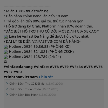
---------------------------------------
• Miễn 100% thuế trước bạ.
• Bảo hành chính hãng lên đến 10 năm.
• Trả góp lên đến 80% giá xe, thủ tục nhanh gọn.
• Hỗ trợ đăng ký Grab, Platform nhận 87% doanh thu.
*ĐẶC BIỆT HỖ TRỢ THU CŨ ĐỔI MỚI ĐỊNH GIÁ XE CAO*
Liên hệ Vinfast Đà Nẵng để được hỗ trợ tốt nhất.
- ĐẠI LÝ XE ĐIỆN VINFAST VINCOM ĐÀ NẴNG-
Hotline : 0934.86.86.88 (PHÒNG KD)
Hotline : 0984.821.821 (PHÒNG CSKH)
Hotline : 0924.123.789 (24/24)
---------------------------------------
#vinfastdanang
#vinfast
#VF8
#VF9
#VFe34
#VF5
#VF6
#VF7
#VF3
#tinhthanvietnam
Chia sẻ:
Chính Sách Thu Cũ Đổi Mới
(15.07.2020)
Chính Sách Thanh Toán
(15.07.2020)
Chính Sách Bảo Hành
(15.07.2020)