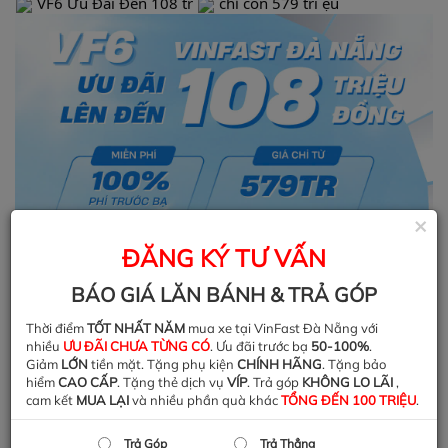
VF6 Ưu Đãi Đến 108 tr
chỉ còn 579 tri ệu
×
ĐĂNG KÝ TƯ VẤN
BÁO GIÁ LĂN BÁNH & TRẢ GÓP
Thời điểm
TỐT NHẤT NĂM
mua xe tại VinFast Đà Nẵng với
nhiều
ƯU ĐÃI CHƯA TỪNG CÓ
. Ưu đãi trước bạ
50-100%
.
Giảm
LỚN
tiền mặt. Tặng phụ kiện
CHÍNH HÃNG
. Tặng bảo
hiểm
CAO CẤP
. Tặng thẻ dịch vụ
VÍP
. Trả góp
KHÔNG LO LÃI
,
cam kết
MUA LẠI
và nhiều phần quà khác
TỔNG ĐẾN 100 TRIỆU
.
Trả Góp
Trả Thẳng