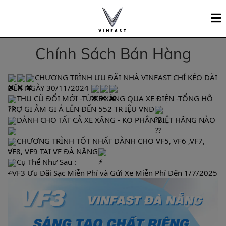
Chính Sách Bán Hàng
CHƯƠNG TRÌNH ƯU ĐÃI NHÀ VINFAST CHỈ KÉO DÀI
ĐẾN NGÀY 30/11/2024
THU CŨ ĐỔI MỚI -TỪ XE XĂNG QUA XE ĐIỆN -TỔNG HỖ
TRỢ GI ẢM GI Á LÊN ĐẾN 552 TR IỆU VNĐ
DÀNH CHO TẤT CẢ XE XĂNG - KO PHÂN BIỆT HÃNG NÀO
CHƯƠNG TRÌNH TỐT NHẤT DÀNH CHO VF5, VF6 ,VF7,
VF8, VF9 TẠI VF ĐÀ NẴNG
Cụ Thể Như Sau :
- VF3 Ưu Đãi Sạc Miễn Phí và Gửi Xe Miễn Phí Đến 1/7/2025