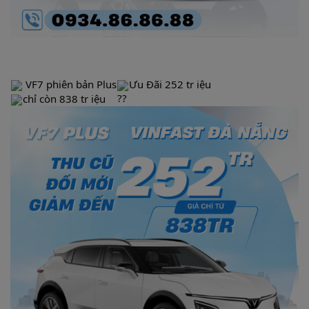
VF7 phiên bản Plus
Ưu Đãi 252 tr iệu
chỉ còn 838 tr iệu