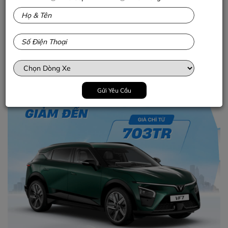
VF7 phiên bản S
Ưu Đãi 235 tr iệu
chỉ còn 703 tr iệu
Gửi Yêu Cầu