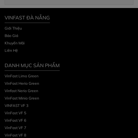
VINFAST ĐÀ NẴNG
Giới Thiệu
Báo Giá
Khuyến Mãi
Liên Hệ
DANH MỤC SẢN PHẨM
VinFast Limo Green
VinFast Herio Green
Vinfast Nerio Green
VinFast Minio Green
VINFAST VF 3
VinFast VF 5
VinFast VF 6
VinFast VF 7
VinFast VF 8