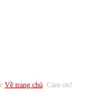
ác
Về trang chủ
. Cảm ơn!